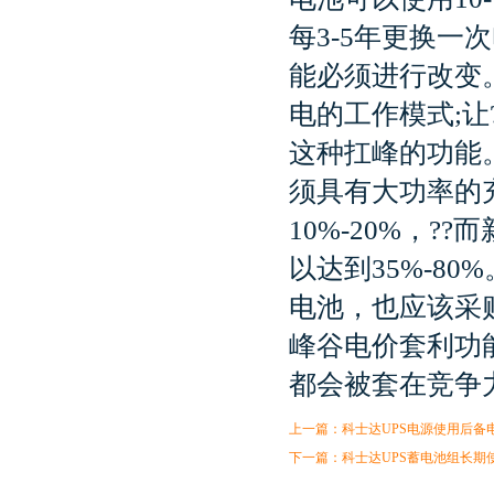
每3-5年更换一
能必须进行改变
电的工作模式;
这种扛峰的功能。
须具有大功率的充
10%-20%，
以达到35%-8
电池，也应该采购
峰谷电价套利功
都会被套在竞争
上一篇：
科士达UPS电源使用后备
下一篇：
科士达UPS蓄电池组长期