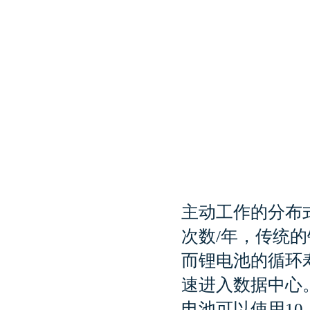
主动工作的分布式
次数/年，传统的
而锂电池的循环寿
速进入数据中心。
电池可以使用10