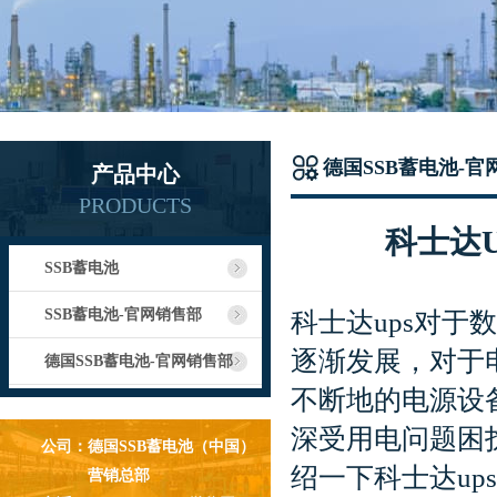
德国SSB蓄电池-官
产品中心
PRODUCTS
科士达
SSB蓄电池
SSB蓄电池-官网销售部
科士达ups对于
逐渐发展，对于
德国SSB蓄电池-官网销售部
不断地的电源设
深受用电问题困
公司：
德国SSB蓄电池（中国）
绍一下科士达up
营销总部