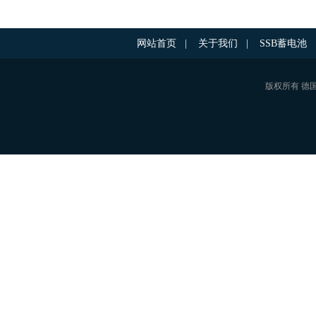
网站首页
|
关于我们
|
SSB蓄电池
版权所有 德